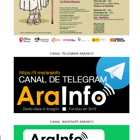
· CANAL TELEGRAM ARAINFO ·
l
· CANAL WHATSAPP ARAINFO ·
l