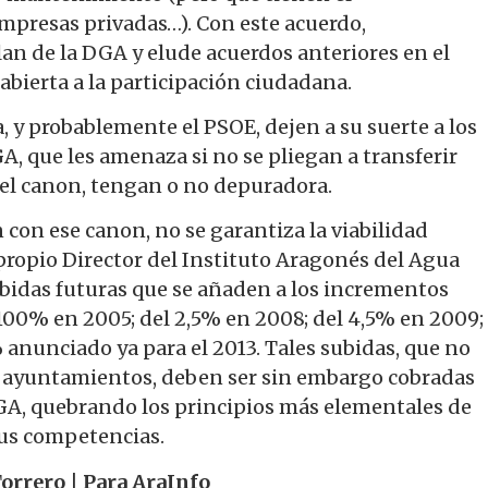
mpresas privadas…). Con este acuerdo,
lan de la DGA y elude acuerdos anteriores en el
abierta a la participación ciudadana.
, y probablemente el PSOE, dejen a su suerte a los
, que les amenaza si no se pliegan a transferir
el canon, tengan o no depuradora.
 con ese canon, no se garantiza la viabilidad
 propio Director del Instituto Aragonés del Agua
bidas futuras que se añaden a los incrementos
l 100% en 2005; del 2,5% en 2008; del 4,5% en 2009;
 anunciado ya para el 2013. Tales subidas, que no
os ayuntamientos, deben ser sin embargo cobradas
GA, quebrando los principios más elementales de
sus competencias.
orrero | Para AraInfo