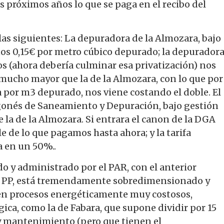
s próximos años lo que se paga en el recibo del
as siguientes: La depuradora de la Almozara, bajo
nos 0,15€ por metro cúbico depurado; la depurador
os (ahora debería culminar esa privatización) nos
mucho mayor que la de la Almozara, con lo que por
 por m3 depurado, nos viene costando el doble. El
gonés de Saneamiento y Depuración, bajo gestión
e la de la Almozara. Si entrara el canon de la DGA
e de lo que pagamos hasta ahora; y la tarifa
a en un 50%..
o y administrado por el PAR, con el anterior
el PP, está tremendamente sobredimensionado y
 en procesos energéticamente muy costosos,
ca, como la de Fabara, que supone dividir por 15
n y mantenimiento (pero que tienen el