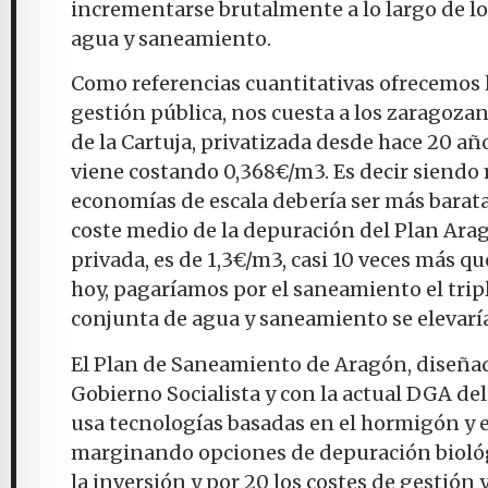
incrementarse brutalmente a lo largo de lo
agua y saneamiento.
Como referencias cuantitativas ofrecemos l
gestión pública, nos cuesta a los zaragoza
de la Cartuja, privatizada desde hace 20 añ
viene costando 0,368€/m3. Es decir siendo 
economías de escala debería ser más barata
coste medio de la depuración del Plan Ara
privada, es de 1,3€/m3, casi 10 veces más qu
hoy, pagaríamos por el saneamiento el tripl
conjunta de agua y saneamiento se elevarí
El Plan de Saneamiento de Aragón, diseñad
Gobierno Socialista y con la actual DGA d
usa tecnologías basadas en el hormigón y
marginando opciones de depuración biológi
la inversión y por 20 los costes de gestió