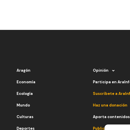
Aragón
Opinión
Economía
Participa en AraInf
Ecología
Suscríbete a AraIn
Mundo
Haz una donación
Culturas
Aporta contenidos
Deportes
Publicidad