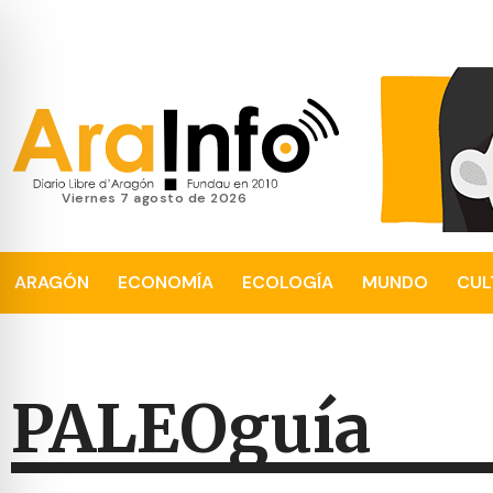
viernes 7 agosto de 2026
ARAGÓN
ECONOMÍA
ECOLOGÍA
MUNDO
CUL
PALEOguía