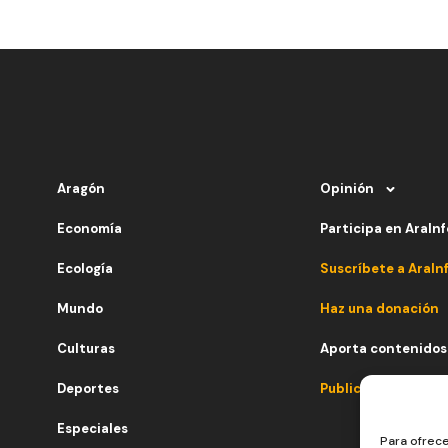
Aragón
Opinión
Economía
Participa en AraInf
Ecología
Suscríbete a AraIn
Mundo
Haz una donación
Culturas
Aporta contenidos
Deportes
Publicidad
Especiales
Para ofrece