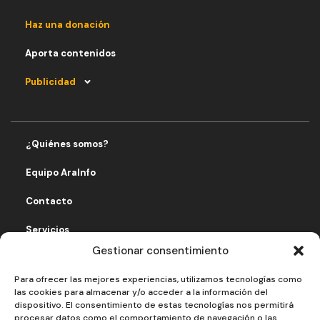
Haz una donación
Aporta contenidos
Publicidad
¿Quiénes somos?
Equipo AraInfo
Contacto
Servicios
Gestionar consentimiento
Fomentando economía solidaria
Para ofrecer las mejores experiencias, utilizamos tecnologías como
Aviso legal
las cookies para almacenar y/o acceder a la información del
dispositivo. El consentimiento de estas tecnologías nos permitirá
Política de privacidad
procesar datos como el comportamiento de navegación o las